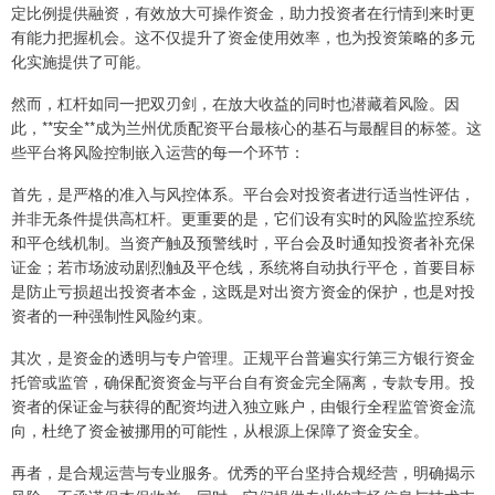
定比例提供融资，有效放大可操作资金，助力投资者在行情到来时更
有能力把握机会。这不仅提升了资金使用效率，也为投资策略的多元
化实施提供了可能。
然而，杠杆如同一把双刃剑，在放大收益的同时也潜藏着风险。因
此，**安全**成为兰州优质配资平台最核心的基石与最醒目的标签。这
些平台将风险控制嵌入运营的每一个环节：
首先，是严格的准入与风控体系。平台会对投资者进行适当性评估，
并非无条件提供高杠杆。更重要的是，它们设有实时的风险监控系统
和平仓线机制。当资产触及预警线时，平台会及时通知投资者补充保
证金；若市场波动剧烈触及平仓线，系统将自动执行平仓，首要目标
是防止亏损超出投资者本金，这既是对出资方资金的保护，也是对投
资者的一种强制性风险约束。
其次，是资金的透明与专户管理。正规平台普遍实行第三方银行资金
托管或监管，确保配资资金与平台自有资金完全隔离，专款专用。投
资者的保证金与获得的配资均进入独立账户，由银行全程监管资金流
向，杜绝了资金被挪用的可能性，从根源上保障了资金安全。
再者，是合规运营与专业服务。优秀的平台坚持合规经营，明确揭示