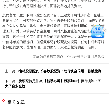
风险，不承诺保本保收益。同时，它们提供专业的市场信息与技术支
持，帮助投资者更理性地决策，而非简单地提供资金。
总而言之，兰州的现代股票配资平台，正致力于将“杠杆”这一金融工
具纳入安全、可控的框架之内。它不再是危险的代名词，而是投资者
在充分认知风险、具备一定市场经验后，可以审慎利用的一种资金管
理工具。对于寻求突破资金瓶颈、同时又极度重视风险防范的投资者
而言，选择一个将安全置于首位的正规配资平台，无疑是在复杂市场
中值得考虑的新选项。但必须牢记炒股配资知识网，任何杠杆都意味
着风险的放大，理性评估、量力而行，永远是投资的第一准则。
文章为作者独立观点，不代表联华证券门户观点
上一篇：
榆林股票配资 长春炒股配资：助你资金倍增，纵横股海
下一篇：
股票配债是什么 【新手必看】股票加杠杆操作测评：五
大平台安全榜
相关文章