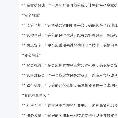
* **高收益分成：**丰厚的配资收益分成，让您轻松坐享收
**安全可靠**
* **监管合规：**选择受监管的配资平台，确保其符合行业
* **风控体系：**完善的风控体系可以有效管理风险，保障
* **信息安全：**平台应采用先进的信息安全技术，保护
**资金保障**
* **资金托管：**资金应托管在第三方监管机构，确保资金
* **风险准备金：**平台应建立风险准备金，以应对市场波
* **赔付机制：**明确的赔付机制，保障投资者在平台出现
**其他注意事项**
* **利率合理：**选择利率合理的配资平台，避免高额利息
* **服务质量：**良好的客服服务和技术支持可以提升投资