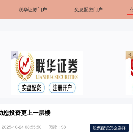
联华证券门户
免息配资门户
助您投资更上一层楼
025-10-24 08:55:50
阅读：98
股票配资怎么选择