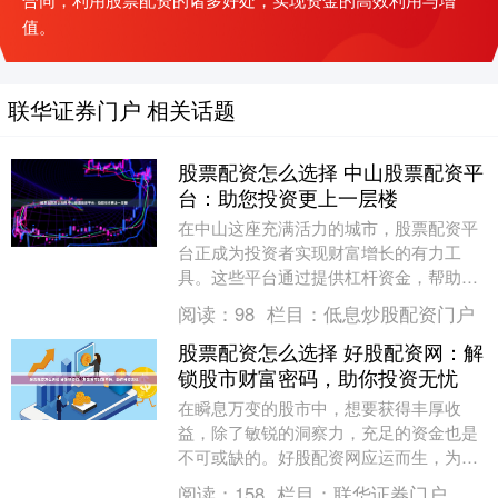
值。
联华证券门户 相关话题
股票配资怎么选择 中山股票配资平
台：助您投资更上一层楼
在中山这座充满活力的城市，股票配资平
台正成为投资者实现财富增长的有力工
具。这些平台通过提供杠杆资金，帮助投
资者放大投资收益，从而提升投资回报
阅读：
98
栏目：
低息炒股配资门户
率。 * **低杠杆....
股票配资怎么选择 好股配资网：解
锁股市财富密码，助你投资无忧
在瞬息万变的股市中，想要获得丰厚收
益，除了敏锐的洞察力，充足的资金也是
不可或缺的。好股配资网应运而生，为广
大投资者提供专业的配资服务，助你解锁
阅读：
158
栏目：
联华证券门户